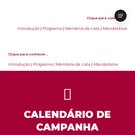
Skip
to
main
Menu
content
Clique para conhecer…
Introdução
|
Programa
|
Membros da Lista
|
Mandatários
Clique para conhecer…
Introdução
|
Programa
|
Membros da Lista
|
Mandatários
CALENDÁRIO DE
CAMPANHA