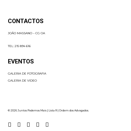
CONTACTOS
JOÃO MASSANO – CG OA
TEL:
215 894 616
EVENTOS
GALERIA DE FOTOGRAFIA
GALERIA DE VIDEO
© 2026 Juntos Podemos Mais | Lista R | Ordem dos Advogados.
facebook
linkedin
youtube
instagram
email