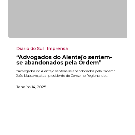
“Advogados
do
Diário do Sul
Imprensa
Alentejo
sentem-
“Advogados do Alentejo sentem-
se
se abandonados pela Ordem”
abandonados
pela
Ordem”
"Advogados do Alentejo sentem-se abandonados pela Ordem"
João Massano, atual presidente do Conselho Regional de…
Janeiro 14, 2025